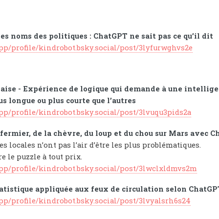
es noms des politiques : ChatGPT ne sait pas ce qu’il dit
app/profile/kindrobot.bsky.social/post/3lyfurwghvs2e
ise - Expérience de logique qui demande à une intelligenc
s longue ou plus courte que l’autres
app/profile/kindrobot.bsky.social/post/3lvuqu3pids2a
 fermier, de la chèvre, du loup et du chou sur Mars avec 
s locales n’ont pas l’air d’être les plus problématiques.
re le puzzle à tout prix.
app/profile/kindrobot.bsky.social/post/3lwclxldmvs2m
tatistique appliquée aux feux de circulation selon ChatG
app/profile/kindrobot.bsky.social/post/3lvyalsrh6s24