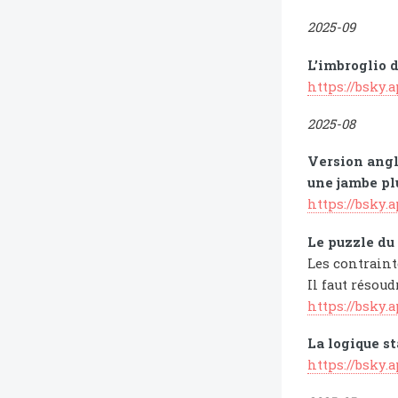
2025-09
L’imbroglio d
https://bsky.
2025-08
Version angla
une jambe plu
https://bsky.
Le puzzle du
Les contrainte
Il faut résoud
https://bsky.
La logique s
https://bsky.