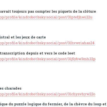
avait toujours pas compter les piquets de la clôture
app/profile/kindrobot.bsky.social/post/3lptefjhwi22u
tral et les jeux de carte
app/profile/kindrobot.bsky.social/post/3lhvwriahas24
transcription depuis et vers le code leet
app/profile/kindrobot.bsky.social/post/3lj5ybw3mh22p
es charades
app/profile/kindrobot.bsky.social/post/3lchysvhyw22o
tique du puzzle logique du fermier, de la chèvre du loup 