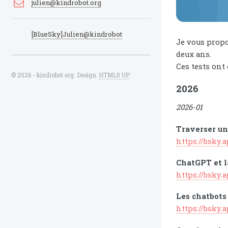
julien@kindrobot.org
[BlueSky]Julien@kindrobot
Je vous propo
deux ans.
Ces tests ont
© 2026 - kindrobot.org. Design:
HTML5 UP
.
2026
2026-01
Traverser un
https://bsky.
ChatGPT et l
https://bsky
Les chatbots
https://bsky.