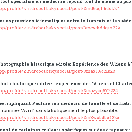
bot spécialisé en médecine répond tout de même au puzzle
app/profile/kindrobot.bsky.social/post/3md6ogh5dck27
es expressions idiomatiques entre le francais et le suéd
.app/profile/kindrobot.bsky.social/post/3mcwhddqtn22k
hotographie historique éditée: Expérience des “Aliens à
app/profile/kindrobot.bsky.social/post/3maxli6c2ls2u
hoto historique éditée : expérience des “Aliens et Charl
app/profile/kindrobot.bsky.social/post/3mazyaq677224
ue impliquant Pauline son médecin de famille et sa fratr
enommée “Avril” car statistiquement le plus plausible.
app/profile/kindrobot.bsky.social/post/3m3wobdbc422c
ent de certaines couleurs spécifiques sur des drapeaux 