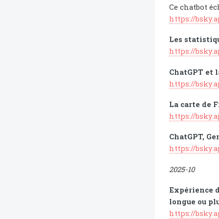
Ce chatbot éc
https://bsky.
Les statisti
https://bsky.
ChatGPT et l
https://bsky.
La carte de F
https://bsky.
ChatGPT, Gem
https://bsky.
2025-10
Expérience de
longue ou plu
https://bsky.