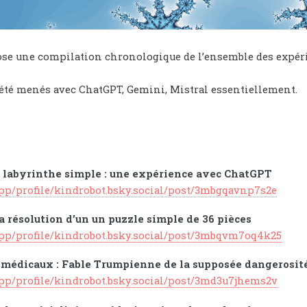
se une compilation chronologique de l’ensemble des expérienc
 été menés avec ChatGPT, Gemini, Mistral essentiellement.
 labyrinthe simple : une expérience avec ChatGPT
app/profile/kindrobot.bsky.social/post/3mbgqavnp7s2e
a résolution d’un un puzzle simple de 36 pièces
.app/profile/kindrobot.bsky.social/post/3mbqvm7oq4k25
 médicaux : Fable Trumpienne de la supposée dangerosit
app/profile/kindrobot.bsky.social/post/3md3u7jhems2v