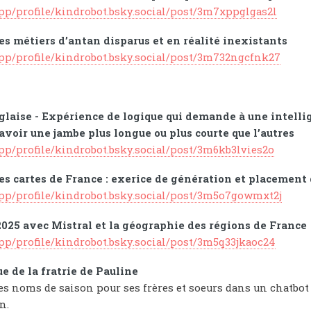
app/profile/kindrobot.bsky.social/post/3m7xppglgas2l
es métiers d’antan disparus et en réalité inexistants
app/profile/kindrobot.bsky.social/post/3m732ngcfnk27
glaise - Expérience de logique qui demande à une intellig
avoir une jambe plus longue ou plus courte que l’autres
app/profile/kindrobot.bsky.social/post/3m6kb3lvies2o
es cartes de France : exerice de génération et placement
app/profile/kindrobot.bsky.social/post/3m5o7gowmxt2j
025 avec Mistral et la géographie des régions de France
app/profile/kindrobot.bsky.social/post/3m5q33jkaoc24
e de la fratrie de Pauline
s noms de saison pour ses frères et soeurs dans un chatbo
n.